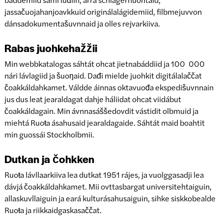
jassačuojahanjoavkkuid originálalágidemiid, filbmejuvvon
dánsadokumentašuvnnaid ja olles rejvarkiiva.
Rabas juohkehažžii
Min webbkatalogas sáhtát ohcat jietnabáddiid ja 100 000
nári lávlagiid ja šuoŋaid. Dađi mielde juohkit digitálalaččat
čoakkáldahkamet. Váldde áinnas oktavuođa ekspedišuvnnain
jus dus leat jearaldagat dahje háliidat ohcat viidábut
čoakkáldagain. Min ávnnasáššedovdit vástidit olbmuid ja
miehtá Ruoŧa ásahusaid jearaldagaide. Sáhtát maid boahtit
min guossái Stockholbmii.
Dutkan ja čohkken
Ruoŧa lávllaarkiiva lea dutkat 1951 rájes, ja vuolggasadji lea
dávjá čoakkáldahkamet. Mii ovttasbargat universitehtaiguin,
allaskuvllaiguin ja eará kulturásahusaiguin, sihke siskkobealde
Ruoŧa ja riikkaidgaskasaččat.