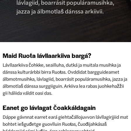
lávlagiid, boarrásit populáramusihka,
jazza ja álbmotlaš dánssa arkiivii.
Maid Ruoŧa lávllaarkiiva bargá?
Lávllaarkiiva čohkke, seailluha, dutká ja muitala musihka ja
dánssa kulturárbbi birra Ruoŧas. Ovddidat bargguideamet
álbmotmusihka, lávlagiid, boarrásit populáramusihka, jazza ja
álbmotlaš dánssa surggiiguin. Arkiiva lea rabas juohkehažžii
gii háliida váldit oasi das.
Eanet go lávlagat čoakkáldagain
Dáppe gávnnat earret eará giehtačállojuvvon lávllagirjjiid mat
bohtet iešguđetge guovlluin Ruoŧas, čuođijahkásaš
báddemiid sámi luđiin, árra schlagernuohtaid,