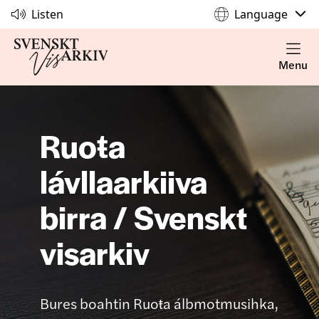
Listen
Language
Menu
Ruoŧa
lávllaarkiiva
birra / Svenskt
visarkiv
Bures boahtin Ruoŧa álbmotmusihka,