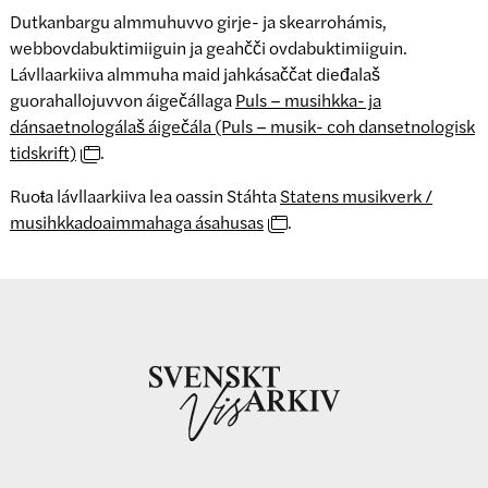
Dutkanbargu almmuhuvvo girje- ja skearrohámis,
webbovdabuktimiiguin ja geahčči ovdabuktimiiguin.
Lávllaarkiiva almmuha maid jahkásaččat dieđalaš
guorahallojuvvon áigečállaga
Puls – musihkka- ja
dánsaetnologálaš áigečála (Puls – musik- coh dansetnologisk
tidskrift)
.
Ruoŧa lávllaarkiiva lea oassin Stáhta
Statens musikverk /
musihkkadoaimmahaga ásahusas
.