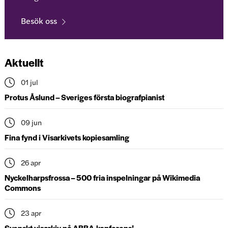
Besök oss
Aktuellt
01 jul
Protus Åslund – Sveriges första biografpianist
09 jun
Fina fynd i Visarkivets kopiesamling
26 apr
Nyckelharpsfrossa – 500 fria inspelningar på Wikimedia
Commons
23 apr