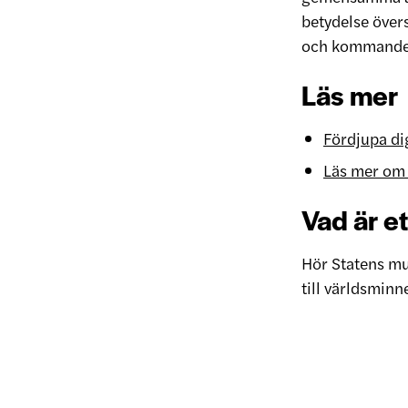
betydelse övers
och kommande 
Läs mer
Fördjupa di
Läs mer om
Vad är e
Hör Statens mu
till världsminn