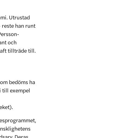
pmi. Utrustad
 reste han runt
Persson-
ant och
 tillträde till.
k som bedöms ha
 till exempel
eket).
nesprogrammet,
änsklighetens
dsarv. Deras