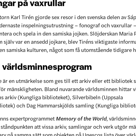
ngar på vaxrullar
orn Karl Tirén gjorde sex resor i den svenska delen av Sá
ernaste inspelningsutrustning – fonograf och vaxrullar –
ntera och spela in den samiska jojken. Slöjderskan Maria 
själv var en ansedd jojkare, blev Tiréns viktigaste inform
den samiska kulturen, något som få utomstående tidigare haft
 världsminnesprogram
 är en utmärkelse som ges till ett arkiv eller ett bibliote
 för mänskligheten. Bland nuvarande världsminnen hittar vi
s arkiv (Kungliga biblioteket), Silverbibeln (Uppsala
bliotek) och Dag Hammarskjölds samling (Kungliga bibliot
inns expertprogrammet
Memory of the World
, världsmin
 ståndpunkten att vissa arkiv, samlingar och verk utgör m
 på samma sätt som objekten på Unescos lista över värl