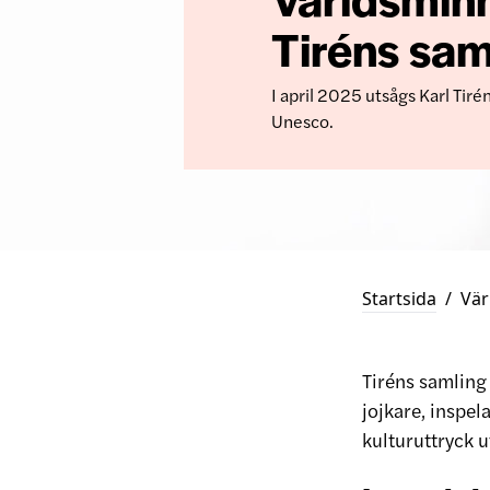
Tiréns sam
I april 2025 utsågs Karl Tiré
Unesco.
Startsida
/
Vär
Tiréns samling
jojkare, inspel
kulturuttryck u