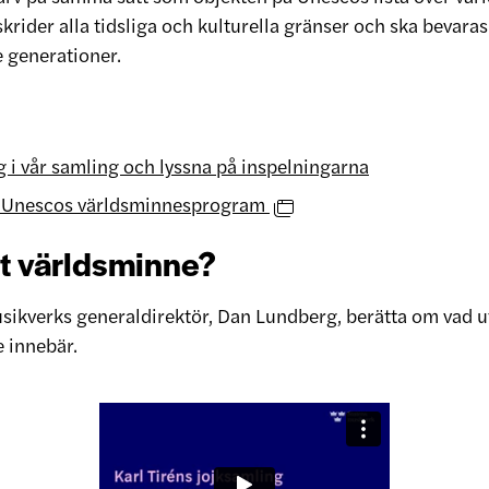
krider alla tidsliga och kulturella gränser och ska bevara
generationer.
g i vår samling och lyssna på inspelningarna
 Unescos världsminnesprogram
tt världsminne?
sikverks generaldirektör, Dan Lundberg, berätta om vad
e innebär.