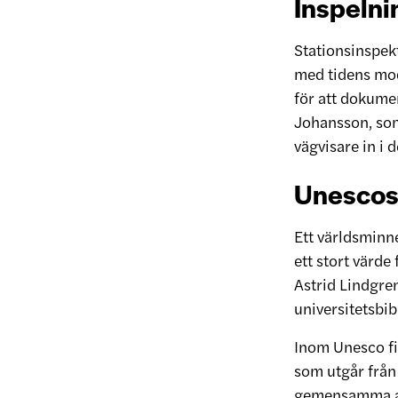
Inspelni
Stationsinspekt
med tidens mod
för att dokume
Johansson, som 
vägvisare in i 
Unescos
Ett världsminne
ett stort värde
Astrid Lindgren
universitetsbi
Inom Unesco f
som utgår från
gemensamma arv