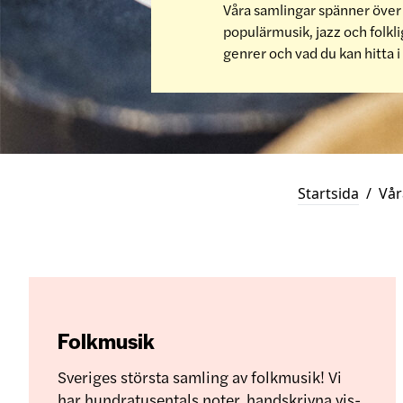
Våra samlingar spänner över 
populärmusik, jazz och folkl
genrer och vad du kan hitta i
Startsida
/
Vår
Folkmusik
Sveriges största samling av folkmusik! Vi
har hundratusentals noter, handskrivna vis-