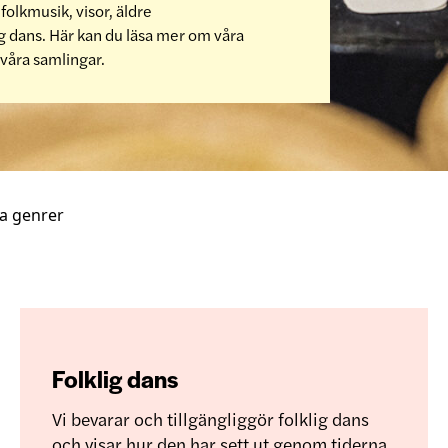
folkmusik, visor, äldre
ig dans. Här kan du läsa mer om våra
 våra samlingar.
a genrer
Folklig dans
Vi bevarar och tillgängliggör folklig dans
och visar hur den har sett ut genom tiderna.