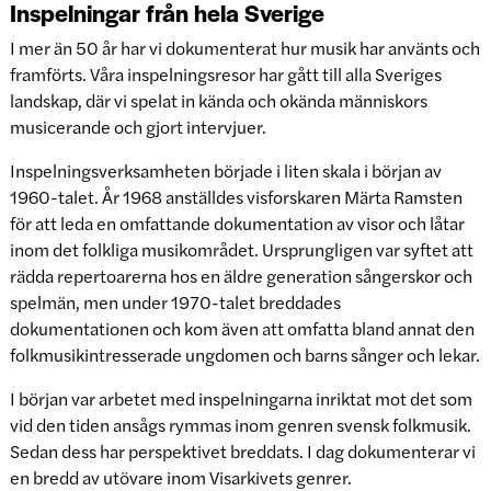
Inspelningar från hela Sverige
I mer än 50 år har vi dokumenterat hur musik har använts och
framförts. Våra inspelningsresor har gått till alla Sveriges
landskap, där vi spelat in kända och okända människors
musicerande och gjort intervjuer.
Inspelningsverksamheten började i liten skala i början av
1960-talet. År 1968 anställdes visforskaren Märta Ramsten
för att leda en omfattande dokumentation av visor och låtar
inom det folkliga musikområdet. Ursprungligen var syftet att
rädda repertoarerna hos en äldre generation sångerskor och
spelmän, men under 1970-talet breddades
dokumentationen och kom även att omfatta bland annat den
folkmusikintresserade ungdomen och barns sånger och lekar.
I början var arbetet med inspelningarna inriktat mot det som
vid den tiden ansågs rymmas inom genren svensk folkmusik.
Sedan dess har perspektivet breddats. I dag dokumenterar vi
en bredd av utövare inom Visarkivets genrer.