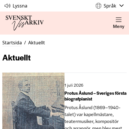
Lyssna
Språk
Meny
Startsida
/
Aktuellt
Aktuellt
1 juli 2026
Protus Åslund – Sveriges första
biografpianist
Protus Åslund (1869–1940-
talet) var kapellmästare,
teatermusiker, kompositör
och arrangör, men blev mest