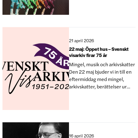
21 april 2026
22 maj: Öppet hus – Svenskt
visarkiv firar 75 år
Mingel, musik och arkivskatter
Den 22 maj bjuder vi in till en
eftermiddag med mingel,
arkivskatter, berättelser ur
samlingarna och möjlighet att
själv bidra med en sång eller
ett musikminne. Välkommen
att fira 75 år av insamling,
bevarande, forskning och
berättelser om musikens och
16 april 2026