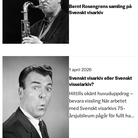
dansens kulturarv i Sverige. 22
Bernt Rosengrens samling på
maj 2026, klockan
Svenskt visarkiv
1 april 2026
Svenskt visarkiv eller Svenskt
visselarkiv?
Hittills okänt huvuduppdrag –
bevara vissling När arbetet
med Svenskt visarkivs 75-
årsjubileum pågår för fullt har
vi fördjupat oss i äldre
handlingar, anteckningar och
beslut. Häromveckan plockade