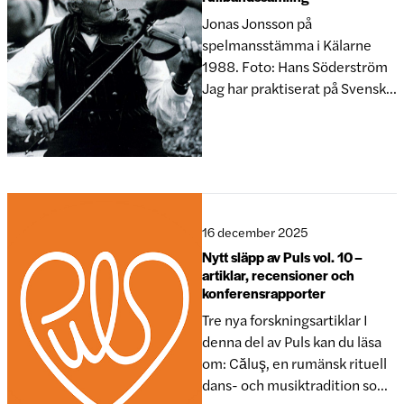
handlade om vaggvisor och
Jonas Jonsson på
spelmansstämma i Kälarne
1988. Foto: Hans Söderström
Jag har praktiserat på Svenskt
visarkiv under tio veckor, som
en del av min utbildning på
kandidatprogrammet för
museer och kulturarv vid
Stockholms universitet. På
Visarkivet arbetade jag med en
16 december 2025
rullbandssamling med
Nytt släpp av Puls vol. 10 –
folkmusik från Jämtland som
artiklar, recensioner och
tillhört fiolspelman
konferensrapporter
Tre nya forskningsartiklar I
denna del av Puls kan du läsa
om: Căluş, en rumänsk rituell
dans- och musiktradition som