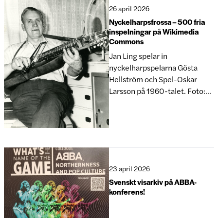
dokument men även på
26 april 2026
mikrofilm. Under våren har jag
Nyckelharpsfrossa – 500 fria
arbetat med att registr
inspelningar på Wikimedia
Commons
Jan Ling spelar in
nyckelharpspelarna Gösta
Hellström och Spel-Oskar
Larsson på 1960-talet. Foto:
Ingvar H. Eriksson. Svenskt
visarkiv publicerar löpande
ljudinspelningar och annat
arkivmaterial på webben för
att göra våra samlingar mera
tillgängliga. Det sker främst via
23 april 2026
vår egen hemsida, till exempel
Svenskt visarkiv på ABBA-
i databasen Inspelningar i S
konferens!