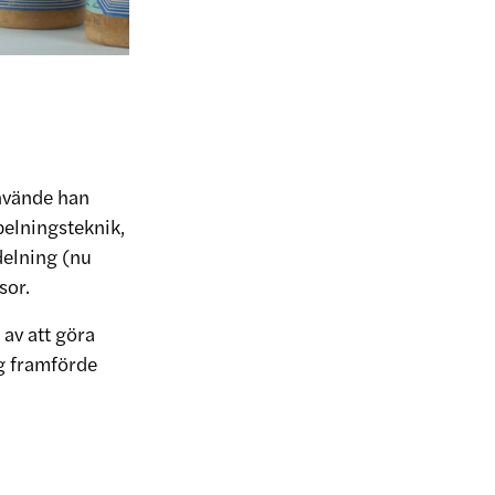
använde han
pelningsteknik,
delning (nu
sor.
 av att göra
ng framförde