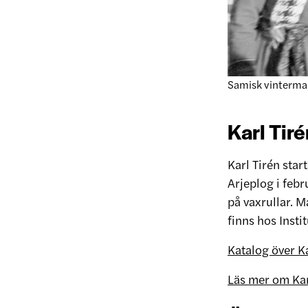
Samisk vintermar
Karl Tir
Karl Tirén star
Arjeplog i feb
på vaxrullar. M
finns hos Insti
Katalog över Ka
Läs mer om Kar