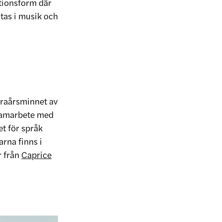
ationsform där
ltas i musik och
raårsminnet av
 samarbete med
t för språk
rna finns i
r från
Caprice