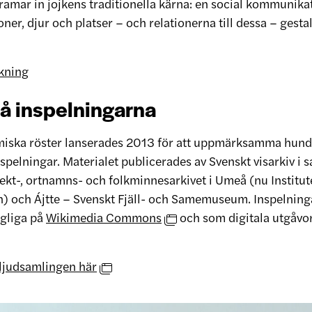
ramar in jojkens traditionella kärna: en social kommunik
oner, djur och platser – och relationerna till dessa – gesta
kning
å inspelningarna
iska röster lanserades 2013 för att uppmärksamma hund
nspelningar. Materialet publicerades av Svenskt visarkiv i
ekt-, ortnamns- och folkminnesarkivet i Umeå (nu Institute
) och Ájtte – Svenskt Fjäll- och Samemuseum. Inspelninga
ängliga på
Wikimedia Commons
och som digitala utgåvo
 ljudsamlingen här