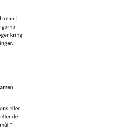
ch män i
ingarna
oger kring
ånger.
 samen
ons eller
eller de
emål.”