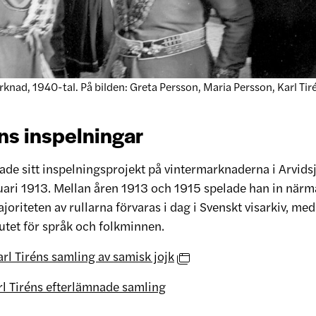
knad, 1940-tal. På bilden: Greta Persson, Maria Persson, Karl Tir
éns inspelningar
tade sitt inspelningsprojekt på vintermarknaderna i Arvids
ruari 1913. Mellan åren 1913 och 1915 spelade han in närm
ajoriteten av rullarna förvaras i dag i Svenskt visarkiv, meda
tutet för språk och folkminnen.
rl Tiréns samling av samisk jojk
l Tiréns efterlämnade samling