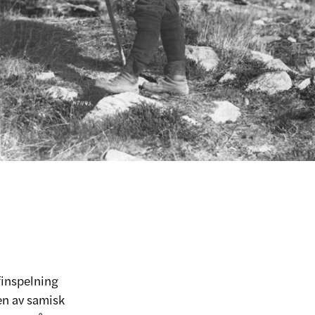
finspelning
ten av samisk