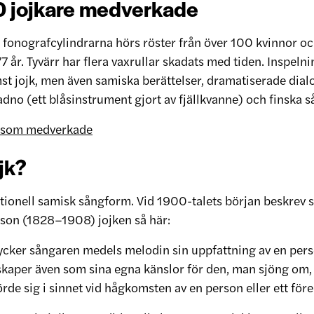
0 jojkare medverkade
 fonografcylindrarna hörs röster från över 100 kvinnor o
 77 år. Tyvärr har flera vaxrullar skadats med tiden. Inspeln
st jojk, men även samiska berättelser, dramatiserade dial
 fadno (ett blåsinstrument gjort av fjällkvanne) och finska s
 som medverkade
jk?
ditionell samisk sångform. Vid 1900-talets början beskrev
lsson (1828–1908) jojken så här:
rycker sångaren medels melodin sin uppfattning av en pers
kaper även som sina egna känslor för den, man sjöng om, 
de sig i sinnet vid hågkomsten av en person eller ett för