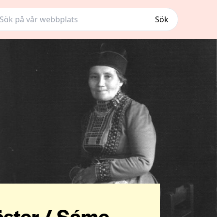
Sök
öster / Sáme