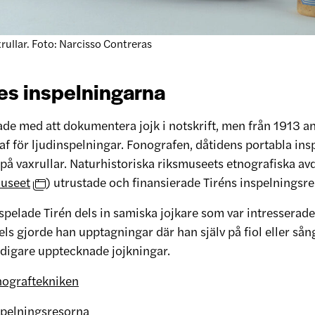
rullar. Foto: Narcisso Contreras
es inspelningarna
jade med att dokumentera jojk i notskrift, men från 1913 
f för ljudinspelningar. Fonografen, dåtidens portabla ins
 på vaxrullar. Naturhistoriska riksmuseets etnografiska av
museet
) utrustade och finansierade Tiréns inspelningsre
spelade Tirén dels in samiska jojkare som var intresserade
els gjorde han upptagningar där han själv på fiol eller så
tidigare upptecknade jojkningar.
nograftekniken
spelningsresorna