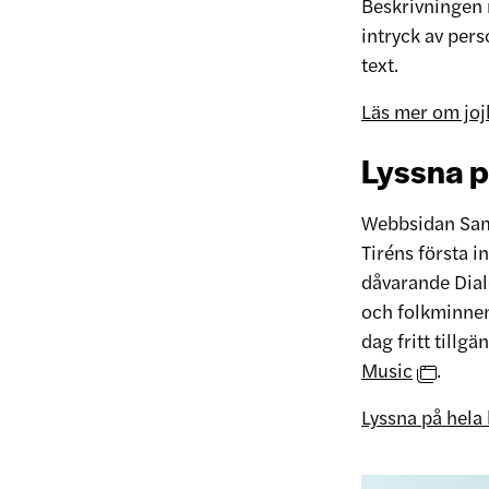
Beskrivningen 
intryck av pers
text.
Läs mer om joj
Lyssna p
Webbsidan Sam
Tiréns första i
dåvarande Dial
och folkminnen
dag fritt tillg
Music
.
Lyssna på hela