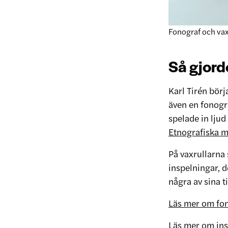
Fonograf och vax
Så gjord
Karl Tirén bör
även en fonogra
spelade in ljud
Etnografiska 
På vaxrullarna 
inspelningar, d
några av sina 
Läs mer om fo
Läs mer om in