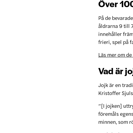
Över 10
På de bevarade
åldrarna 9 till
innehåller främ
frieri, spel på
Läs mer om de
Vad är jo
Jojk är en tra
Kristoffer Sju
”[I jojken] utt
föremåls egens
minnen, som rör