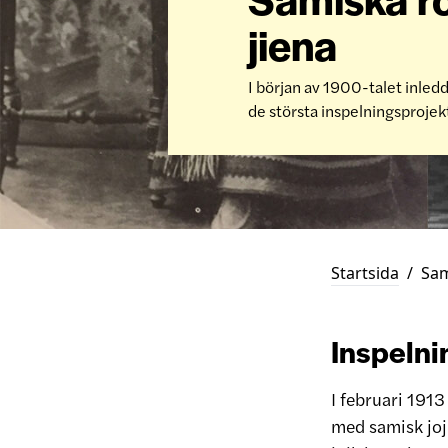
jiena
I början av 1900-talet inledd
de största inspelningsprojekt
Startsida
/
Sam
Inspelni
I februari 191
med samisk jojk