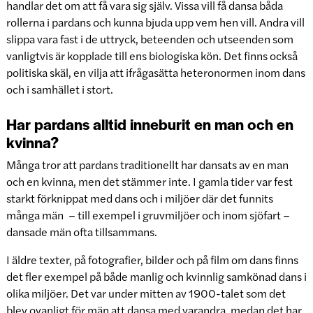
handlar det om att få vara sig själv. Vissa vill få dansa båda
rollerna i pardans och kunna bjuda upp vem hen vill. Andra vill
slippa vara fast i de uttryck, beteenden och utseenden som
vanligtvis är kopplade till ens biologiska kön. Det finns också
politiska skäl, en vilja att ifrågasätta heteronormen inom dans
och i samhället i stort.
Har pardans alltid inneburit en man och en
kvinna?
Många tror att pardans traditionellt har dansats av en man
och en kvinna, men det stämmer inte. I gamla tider var fest
starkt förknippat med dans och i miljöer där det funnits
många män – till exempel i gruvmiljöer och inom sjöfart –
dansade män ofta tillsammans.
I äldre texter, på fotografier, bilder och på film om dans finns
det fler exempel på både manlig och kvinnlig samkönad dans i
olika miljöer. Det var under mitten av 1900-talet som det
blev ovanligt för män att dansa med varandra, medan det har