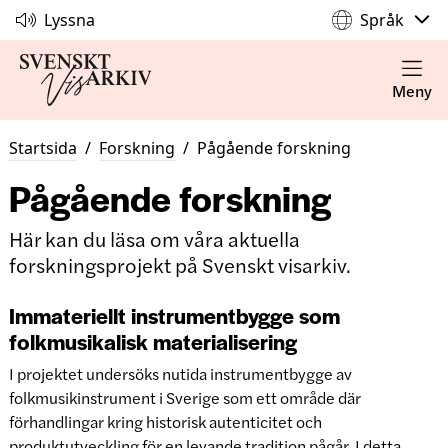
Lyssna
Språk
Meny
Startsida
/
Forskning
/
Pågående forskning
Pågående forskning
Här kan du läsa om våra aktuella
forskningsprojekt på Svenskt visarkiv.
Immateriellt instrumentbygge som
folkmusikalisk materialisering
I projektet undersöks nutida instrumentbygge av
folkmusikinstrument i Sverige som ett område där
förhandlingar kring historisk autenticitet och
produktutveckling för en levande tradition pågår. I detta