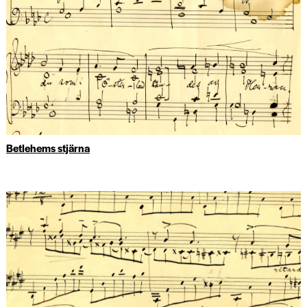
Betlehems stjärna