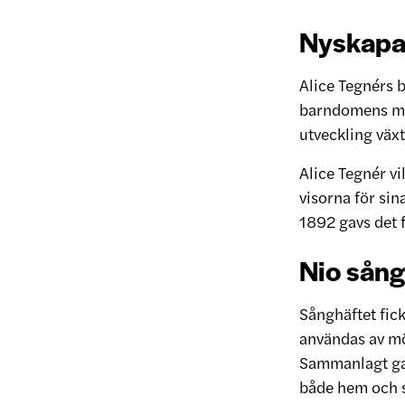
Nyskapa
Alice Tegnérs b
barndomens mus
utveckling växt
Alice Tegnér vi
visorna för sin
1892 gavs det 
Nio sång
Sånghäftet fi
användas av mö
Sammanlagt gav
både hem och s