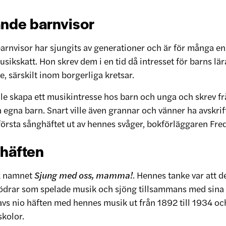
nde barnvisor
arnvisor har sjungits av generationer och är för många en 
ikskatt. Hon skrev dem i en tid då intresset för barns lä
e, särskilt inom borgerliga kretsar.
lle skapa ett musikintresse hos barn och unga och skrev f
a egna barn. Snart ville även grannar och vänner ha avskri
första sånghäftet ut av hennes svåger, bokförläggaren Fre
häften
ck namnet
Sjung med oss, mamma!
. Hennes tanke var att d
drar som spelade musik och sjöng tillsammans med sina
s nio häften med hennes musik ut från 1892 till 1934 och
kolor.