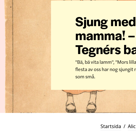
Sjung med
mamma! – 
Tegnérs ba
"Bä, bä vita lamm", "Mors lill
flesta av oss har nog sjungit
som små.
Startsida
/
Ali