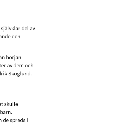
självklar del av
rande och
rån början
fter av dem och
drik Skoglund.
et skulle
 barn
.
 de spreds i