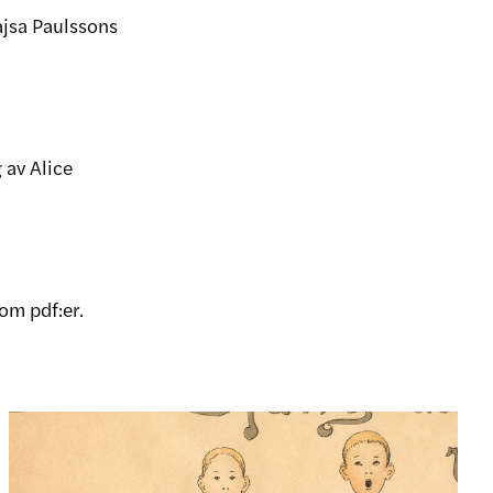
ajsa Paulssons
 av Alice
om pdf:er.