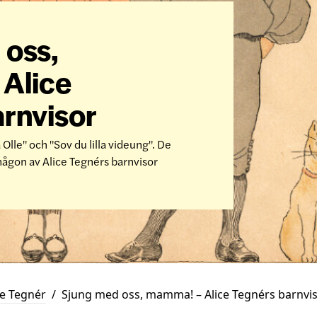
 oss,
Alice
rnvisor
a Olle" och "Sov du lilla videung". De
 någon av Alice Tegnérs barnvisor
ce Tegnér
/
Sjung med oss, mamma! – Alice Tegnérs barnvi