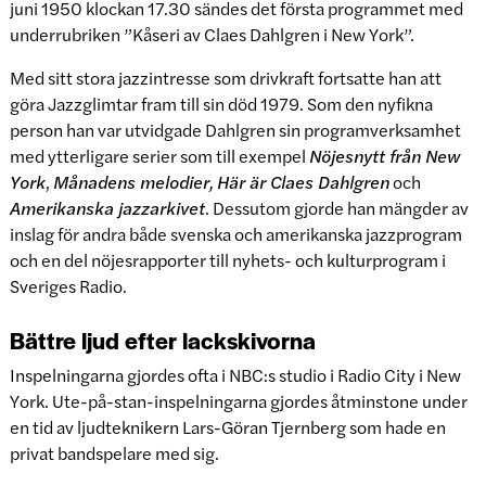
juni 1950 klockan 17.30 sändes det första programmet med
underrubriken ”Kåseri av Claes Dahlgren i New York”.
Med sitt stora jazzintresse som drivkraft fortsatte han att
göra Jazzglimtar fram till sin död 1979. Som den nyfikna
person han var utvidgade Dahlgren sin programverksamhet
med ytterligare serier som till exempel
Nöjesnytt från New
York
,
Månadens melodier,
Här är Claes Dahlgren
och
Amerikanska jazzarkivet
. Dessutom gjorde han mängder av
inslag för andra både svenska och amerikanska jazzprogram
och en del nöjesrapporter till nyhets- och kulturprogram i
Sveriges Radio.
Bättre ljud efter lackskivorna
Inspelningarna gjordes ofta i NBC:s studio i Radio City i New
York. Ute-på-stan-inspelningarna gjordes åtminstone under
en tid av ljudteknikern Lars-Göran Tjernberg som hade en
privat bandspelare med sig.