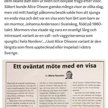
dem okänd dam klev ur bilen och började fråga efter visor.
Säkert kunde Alice Olsson ganska många visor av olika slag,
men vid mitt hastigt påkomna besök valde hon att sjunga
en enda visa och det var en visa som hon lärt som barn av
sin mormor, Johanna Andersson i Svanskog, född på 1860-
talet. Mormors visa visade sig vara en ovanligt lång och
intressant variant av en vall- och vaggviseramsa som
sjungits i hela Norden/…/Just Alice Olssons variant är den
längsta som finns upptecknad eller inspelad i västra
Sverige.