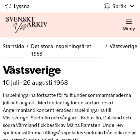
Lyssna
Språk
Meny
Startsida
/
Det stora inspelningsåret
/
Västsverige
1968
Västsverige
10 juli–26 augusti 1968
Inspelningarna fortsatte för fullt under sommarmånaderna
juli och augusti. Med undantag för en kortare resa i
Ångermanland koncentrerades inspelningarna till
Västsverige. Spelmän och sångare i Bohuslän, Dalsland och
södra Värmland fick besök av Märta Ramsten. Under en
spelmansstämma i Alingsås spelades spelmän från olika delar
av västra Sverige också in i augusti.