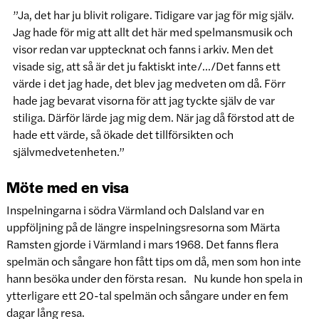
”Ja, det har ju blivit roligare. Tidigare var jag för mig själv.
Jag hade för mig att allt det här med spelmansmusik och
visor redan var upptecknat och fanns i arkiv. Men det
visade sig, att så är det ju faktiskt inte/…/Det fanns ett
värde i det jag hade, det blev jag medveten om då. Förr
hade jag bevarat visorna för att jag tyckte själv de var
stiliga. Därför lärde jag mig dem. När jag då förstod att de
hade ett värde, så ökade det tillförsikten och
självmedvetenheten.”
Möte med en visa
Inspelningarna i södra Värmland och Dalsland var en
uppföljning på de längre inspelningsresorna som Märta
Ramsten gjorde i Värmland i mars 1968. Det fanns flera
spelmän och sångare hon fått tips om då, men som hon inte
hann besöka under den första resan. Nu kunde hon spela in
ytterligare ett 20-tal spelmän och sångare under en fem
dagar lång resa.