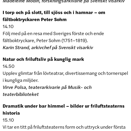
Madeleine Modin, forskningsarkivarie på Svenskt visarkiv
I torp och på slott, till sjöss och i hamnar – om
fältboktryckaren Peter Sohm
14.10
Följ med på en resa med Sveriges förste och ende
fältboktryckare, Peter Sohm (1751–1819).
Karin Strand, arkivchef på Svenskt visarkiv
Natur och friluftsliv på kunglig mark
14.50
Upplev glimtar från lövteatrar, divertissemang och tornerspel
i kungliga miljöer.
Virve Polsa, teaterarkivarie på Musik- och
teaterbiblioteket
Dramatik under bar himmel – bilder ur friluftsteaterns
historia
15.10
Vi tar en titt på friluftsteaterns form och uttryck under första