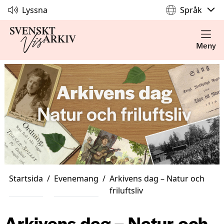
Lyssna
Språk
Meny
Startsida
/
Evenemang
/
Arkivens dag – Natur och
friluftsliv
Arkivens dag – Natur och