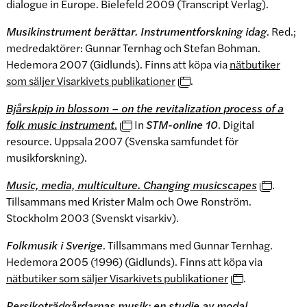
dialogue in Europe. Bielefeld 2009 (Transcript Verlag).
Musikinstrument berättar. Instrumentforskning idag
. Red.;
medredaktörer: Gunnar Ternhag och Stefan Bohman.
Hedemora 2007 (Gidlunds). Finns att köpa via
nätbutiker
som säljer Visarkivets publikationer
.
Bjårskpip in blossom – on the revitalization process of a
folk music instrument
.
In
STM-online 10
. Digital
resource. Uppsala 2007 (Svenska samfundet för
musikforskning).
Music, media, multiculture. Changing musicscapes
.
Tillsammans med Krister Malm och Owe Ronström.
Stockholm 2003 (Svenskt visarkiv).
Folkmusik i Sverige
. Tillsammans med Gunnar Ternhag.
Hedemora 2005 (1996) (Gidlunds). Finns att köpa via
nätbutiker som säljer Visarkivets publikationer
.
Persikoträdgårdarnas musik: en studie av modal