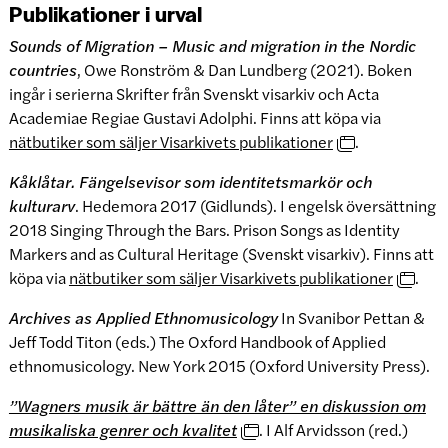
Publikationer i urval
Sounds of Migration – Music and migration in the Nordic
countries
, Owe Ronström & Dan Lundberg (2021). Boken
ingår i serierna Skrifter från Svenskt visarkiv och Acta
Academiae Regiae Gustavi Adolphi. Finns att köpa via
nätbutiker som säljer Visarkivets publikationer
.
Kåklåtar. Fängelsevisor som identitetsmarkör och
kulturarv
. Hedemora 2017 (Gidlunds). I engelsk översättning
2018 Singing Through the Bars. Prison Songs as Identity
Markers and as Cultural Heritage (Svenskt visarkiv). Finns att
köpa via
nätbutiker som säljer Visarkivets publikationer
.
Archives as Applied Ethnomusicology
In Svanibor Pettan &
Jeff Todd Titon (eds.) The Oxford Handbook of Applied
ethnomusicology. New York 2015 (Oxford University Press).
”Wagners musik är bättre än den låter” en diskussion om
musikaliska genrer och kvalitet
. I Alf Arvidsson (red.)