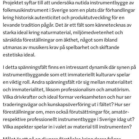
Projektet syftar till att undersöka nutida instrumentbygge av
folkmusikinstrument i Sverige som en plats där förhandlingar
kring historisk autenticitet och produktutveckling för en
levande tradition pågår. Det är ett fält som kännetecknas av
starka ideal kring naturmaterial, miljömedvetenhet och
särskilda föreställningar om äkthet, något som ibland
utmanas av musikers krav på spelbarhet och skiftande
estetiska ideal.
I detta spänningsfält finns en intressant dynamik där synen på
instrumentbyggande som ett immateriellt kulturarv spelar
en viktig roll. Andra spänningsfält rör sig mellan materialitet
och immaterialitet, liksom professionalism och amatörism.
Vilka drivkrafter och ideal formar verksamheten och hur ser
traderingsvägar och kunskapsöverföring ut i fältet? Hur ser
föreställningar om, men också förutsättningar för, amatör-
respektive professionellt instrumentbygge i Sverige idag ut?
Vilka aspekter spelar in i valet av material till instrumenten?
Målet är att nå en djupare förståelse kring dessa frågor