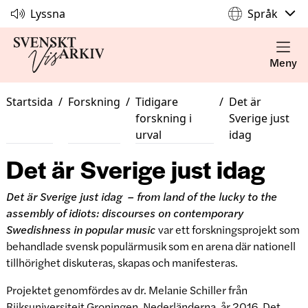
Lyssna
Språk
Meny
Startsida
/
Forskning
/
Tidigare
/
Det är
forskning i
Sverige just
urval
idag
Det är Sverige just idag
Det är Sverige just idag
– from land of the lucky to the
assembly of idiots: discourses on contemporary
Swedishness in popular music
var ett forskningsprojekt som
behandlade svensk populärmusik som en arena där nationell
tillhörighet diskuteras, skapas och manifesteras.
Projektet genomfördes av dr. Melanie Schiller från
Rijksuniversiteit Groningen, Nederländerna, år 2016. Det