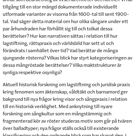
tillgång till en stor mängd dokumenterade individuellt
utformade varianter av visorna från 1600-tal till sent 1900-
tal. Vad säger detta material om hur olika sångare under ett
par århundraden har förhållit sig till och tolkat dessa
berättelser? Hur kan narrativen sättas i relation till hur
lagstiftning, rättspraxis och världsbild har sett ut och
förändrats i samhället över tid? Vad berättar de många
sjungande rösterna? Vilkas blick har styrt kategoriseringen av
dessa mångröstade berättelser? Vilka maktstrukturer är
synliga respektive osynliga?
Aktuell historisk forskning om lagstiftning och juridisk praxis
kring fenomen som äktenskap, våldtäkt och barnamord ger
bakgrund till nya frågor kring visor och sångpraxis i relation
till en historisk verklighet. Med anknytning till nyare
forskning om sångkultur som en mångstämmig och
fragmenterad kör av röster studeras motiv som går på tvären
över balladtyper; nya frågor ställs också till existerande
klassificering och den ordnande blick som har skapat den. I