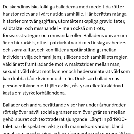
De skandinaviska folkliga balladerna med medeltida rötter
har stor relevans i vårt nutida samhälle. Här berättas många
historier om tvångsgiften, utomäktenskapliga graviditeter,
våldtäkter och misshandel – men också om trots,
försvarsstrategier och omvända roller. Balladens universum
är en hierarkisk, oftast patriarkal värld med inslag av heders-
och skamkultur, och konflikter uppstår ständigt mellan
individers vilja och familjens, släktens och samhällets regler.
Våld är ett framträdande motiv: maktstrider mellan män,
sexuellt våld riktat mot kvinnor och hedersrelaterat våld som
kan drabba både kvinnor och män. Dock kan balladernas
personer ibland med hjälp av list, råstyrka eller förklädnad
kasta om styrkeförhållandena.
Ballader och andra berättande visor har under århundraden
rört sig över såväl sociala gränser som över gränsen mellan
gehörsburet och texttraderat sjungande. Långt in på 1900-
talet har de spelat en viktig roll i människors vardag, bland
annat som bearbetning av livserfarenheter och normer. Vi har