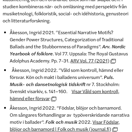
studien kombineras när- och omläsning med perspektiv från
musiketnologi, folkloristik, social- och idéhistoria, genusteori
och litteraturforskning.
Åkesson, Ingrid 2021. “Essential Narrative Motifs?
Gender Power Structures, Categorization of Traditional
Ballads and the Stubbornness of Paradigms”.
Arv. Nordic
Yearbook of folklore
. Vol 77. Uppsala: The Royal Gustavus
Adolphus Academy. Pp. 7-31.
ARV Vol. 77 (2021)
Åkesson, Ingrid 2022. “Våld som kontroll, hämnd eller
försvar. Kön och makt i balladens universum”.
Puls.
Musik- och dansetnologisk tidskrift
nr 7. Stockholm:
Svenskt visarkiv, s. 141–160.
Visar Våld som kontroll,
hämnd eller försvar
Åkesson, Ingrid 2022. ”Födslar, blöjor och barnamord.
Om sångares förhandlingar av typöverskridande narrativa
motiv i ballader”.
Folk och musik
2022.
Visar Födslar,
blöjor och barnamord | Folk och musik (journal.fi)