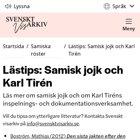
Lyssna
Språk
Meny
Startsida
/
Samiska
/
Lästips: Samisk jojk och Karl
röster
Tirén
Lästips: Samisk jojk och
Karl Tirén
Läs mer om samisk jojk och om Karl Tiréns
inspelnings- och dokumentationsverksamhet.
Vill du tipsa om ytterligare litteratur? Kontakta Svenskt
visarkiv på
info@svensktvisarkiv.se
.
Boström, Mathias (2012)
Den sista jakten efter den