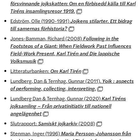
försvinnande jojkskatten: Om en förbisedd källa till Karl
Tiréns insamlingsresor 1919.
Edström, Olle (1990-1991)
Jojkens stilarter. Ett bidrag
till samernas förhistoria?
Jones-Bamman, Richard (2008)
Following in the
Footsteps of a Giant: When Fieldwork Past Influences
Field-Work
Present, Karl Tirén and Die lappische
Volksmusik
Litteraturbanken:
Om Karl Tirén
Lundberg, Dan & Ternhag, Gunnar (2011).
Yoik : aspects
of performing, collecting, interpreting.
Lundberg Dan & Ternhag, Gunnar (2020)
Karl Tiréns
jojksamling – Från privatinitiativ till nationell
angelägenhet
Slutrapport:
Samiskt jojkarkiv
(2008)
Stenman, Inger (1996)
Maria Persson-Johansson från