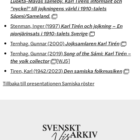
Luokta-Mavas sameby. Karl Tiréns informant och
”nyckel” till jojkningens värld i 1910-talets
Sápmi/Sameland
.
Stenman, Inger (1997)
Karl Tirén och jojkning – En
pionjärinsats i 1910-talets Sverige
Ternhag, Gunnar (2000)
Jojksamlaren Karl Tirén
Ternhag, Gunnar (2019)
Song of the Sámi: Karl Tirén –
the yoik collector
[WJ5]
Tiren, Karl (1942/2023)
Den samiska folkmusiken
Tillbaka till presentationen Samiska röster