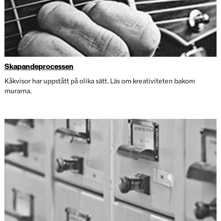
Skapandeprocessen
Kåkvisor har uppstått på olika sätt. Läs om kreativiteten bakom
murarna.