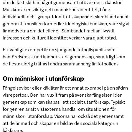
om de faktiskt har något gemensamt utöver dessa känslor.
Musiken är en viktig del i människans identitet, både
individuellt och i grupp. Identitetsskapandet sker bland annat
genom att musiken förmedlar ideologiska budskap, vare sig vi
är medvetna om det eller ej. Sambandet mellan livsstil,
intressen och kulturell identitet verkar vara djupt rotad.
Ett vanligt exempel är en sjungande fotbollspublik som i
hänförelsens stund känner stark gemenskap, samtidigt som
de flesta aldrig träffas i andra sammanhang än fotbollens.
Om människor i utanförskap
Fängelsevisor eller kåklåtar är ett annat exempel på en sådan
visrepertoar. Den har vuxit fram på svenska fängelser i den
gemenskap som kan skapas i ett socialt utanförskap. Typiskt
för genren är att vistexterna handlar om situationen för
människor i utanförskap. Visorna har också det gemensamt
att de är med och skapar en bild av den sociala kategorin
kåkfarare.