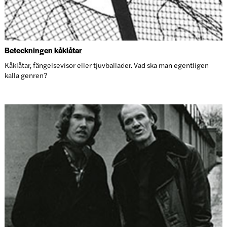
Beteckningen kåklåtar
Kåklåtar, fängelsevisor eller tjuvballader. Vad ska man egentligen
kalla genren?