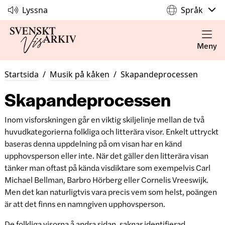
Lyssna
Språk
Meny
Startsida
/
Musik på kåken
/
Skapandeprocessen
Skapandeprocessen
Inom visforskningen går en viktig skiljelinje mellan de två
huvudkategorierna folkliga och litterära visor. Enkelt uttryckt
baseras denna uppdelning på om visan har en känd
upphovsperson eller inte. När det gäller den litterära visan
tänker man oftast på kända visdiktare som exempelvis Carl
Michael Bellman, Barbro Hörberg eller Cornelis Vreeswijk.
Men det kan naturligtvis vara precis vem som helst, poängen
är att det finns en namngiven upphovsperson.
De folkliga visorna å andra sidan, saknar identifierad