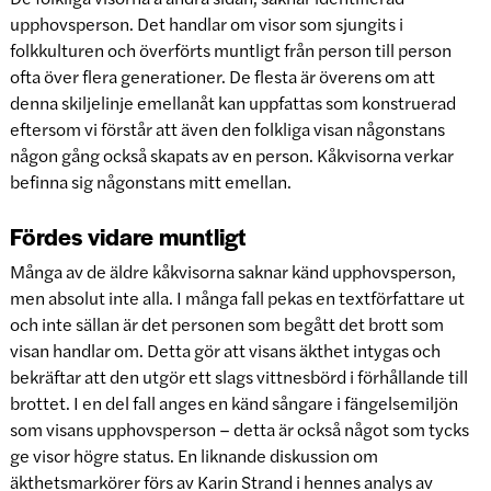
upphovsperson. Det handlar om visor som sjungits i
folkkulturen och överförts muntligt från person till person
ofta över flera generationer. De flesta är överens om att
denna skiljelinje emellanåt kan uppfattas som konstruerad
eftersom vi förstår att även den folkliga visan någonstans
någon gång också skapats av en person. Kåkvisorna verkar
befinna sig någonstans mitt emellan.
Fördes vidare muntligt
Många av de äldre kåkvisorna saknar känd upphovsperson,
men absolut inte alla. I många fall pekas en textförfattare ut
och inte sällan är det personen som begått det brott som
visan handlar om. Detta gör att visans äkthet intygas och
bekräftar att den utgör ett slags vittnesbörd i förhållande till
brottet. I en del fall anges en känd sångare i fängelsemiljön
som visans upphovsperson – detta är också något som tycks
ge visor högre status. En liknande diskussion om
äkthetsmarkörer förs av Karin Strand i hennes analys av