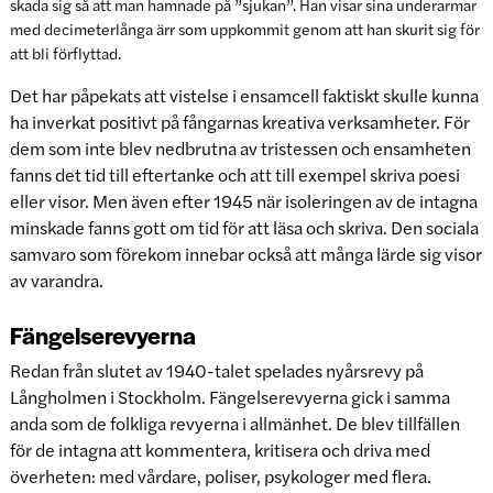
skada sig så att man hamnade på ”sjukan”. Han visar sina underarmar
med decimeterlånga ärr som uppkommit genom att han skurit sig för
att bli förflyttad.
Det har påpekats att vistelse i ensamcell faktiskt skulle kunna
ha inverkat positivt på fångarnas kreativa verksamheter. För
dem som inte blev nedbrutna av tristessen och ensamheten
fanns det tid till eftertanke och att till exempel skriva poesi
eller visor. Men även efter 1945 när isoleringen av de intagna
minskade fanns gott om tid för att läsa och skriva. Den sociala
samvaro som förekom innebar också att många lärde sig visor
av varandra.
Fängelserevyerna
Redan från slutet av 1940-talet spelades nyårsrevy på
Långholmen i Stockholm. Fängelserevyerna gick i samma
anda som de folkliga revyerna i allmänhet. De blev tillfällen
för de intagna att kommentera, kritisera och driva med
överheten: med vårdare, poliser, psykologer med flera.