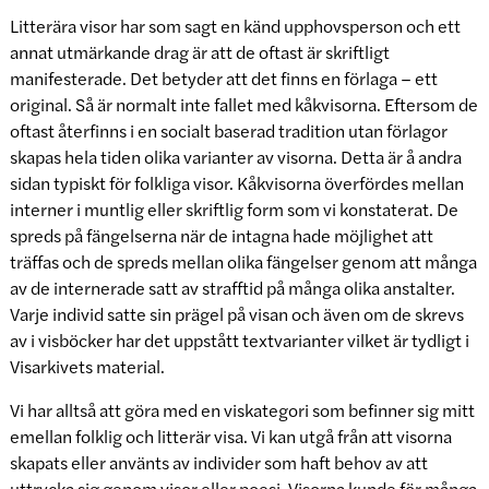
Litterära visor har som sagt en känd upphovsperson och ett
annat utmärkande drag är att de oftast är skriftligt
manifesterade. Det betyder att det finns en förlaga – ett
original. Så är normalt inte fallet med kåkvisorna. Eftersom de
oftast återfinns i en socialt baserad tradition utan förlagor
skapas hela tiden olika varianter av visorna. Detta är å andra
sidan typiskt för folkliga visor. Kåkvisorna överfördes mellan
interner i muntlig eller skriftlig form som vi konstaterat. De
spreds på fängelserna när de intagna hade möjlighet att
träffas och de spreds mellan olika fängelser genom att många
av de internerade satt av strafftid på många olika anstalter.
Varje individ satte sin prägel på visan och även om de skrevs
av i visböcker har det uppstått textvarianter vilket är tydligt i
Visarkivets material.
Vi har alltså att göra med en viskategori som befinner sig mitt
emellan folklig och litterär visa. Vi kan utgå från att visorna
skapats eller använts av individer som haft behov av att
uttrycka sig genom visor eller poesi. Visorna kunde för många