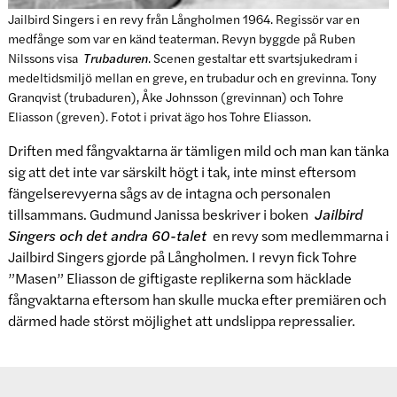
Jailbird Singers i en revy från Långholmen 1964. Regissör var en
medfånge som var en känd teaterman. Revyn byggde på Ruben
Nilssons visa
Trubaduren
. Scenen gestaltar ett svartsjukedram i
medeltidsmiljö mellan en greve, en trubadur och en grevinna. Tony
Granqvist (trubaduren), Åke Johnsson (grevinnan) och Tohre
Eliasson (greven). Fotot i privat ägo hos Tohre Eliasson.
Driften med fångvaktarna är tämligen mild och man kan tänka
sig att det inte var särskilt högt i tak, inte minst eftersom
fängelserevyerna sågs av de intagna och personalen
tillsammans. Gudmund Janissa beskriver i boken
Jailbird
Singers och det andra 60-talet
en revy som medlemmarna i
Jailbird Singers gjorde på Långholmen. I revyn fick Tohre
”Masen” Eliasson de giftigaste replikerna som häcklade
fångvaktarna eftersom han skulle mucka efter premiären och
därmed hade störst möjlighet att undslippa repressalier.