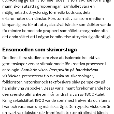
människor i utsatta grupperingar i samhället vara en
möjlighet att uttrycka sig, förmedla budskap, dela
erfarenheter och känslor. Förutom att visan som medium
lämpar sig bra för att uttrycka såväl känslor som åsikter var de
för mindre bemedlade grupper i samhällets marginaler ofta
det enda sättet att i någon bemärkelse uttrycka sig offentligt.
Ensamcellen som skrivarstuga
Det finns flera studier som visar att isolerade kollektiva
gemenskaper verkar stimulerande för kreativa processer. I
antologin
Samlade visor. Perspektiv på handskrivna
visböcker
presenterar tio svenska musiketnologer,
folklorister, historiker och textforskare olika perspektiv på
handskrivna visböcker. Dessa var allmänt förekommande hos
den svenska allmänheten från andra halvan av 1800-talet.
Kring sekelskiftet 1900 var de som mest frekventa och fanns
i var och varannan ung mäniskas ägo. Den typiska visboken är
en svart vaxduksbok där framförallt texter på allmänt kända