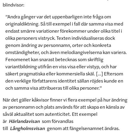
blindvisor:
”Andra gånger var det uppenbarligen inte fråga om
originaldiktning. Så till exempel i fall där samma visa med
endast smärre variationer förekommer under olika titel i
olika personers vistryck. Texten individualiseras dock
genom ändring av personnamn, orter och konkreta
omständigheter, och även melodiangivelserna kan variera.
Fenomenet kan snarast betecknas som skriftlig
variantbildning utifrån en viss visa eller vistyp, och har
säkert pragmatiska eller kommersiella skäl. […] Eftersom
den verklige författarens identitet sällan röjdes kunde en
och samma visa attribueras till olika personer.”
När det gäller kåkvisor finner vi flera exempel på hur ändring
av personnamn och plats används för att skapa en känsla av
såväl aktualitet som autenticitet. Ett exempel
är
Härlandavisan
som förvandlas
till
Långholmsvisan
genom att fängelsenamnet ändras.