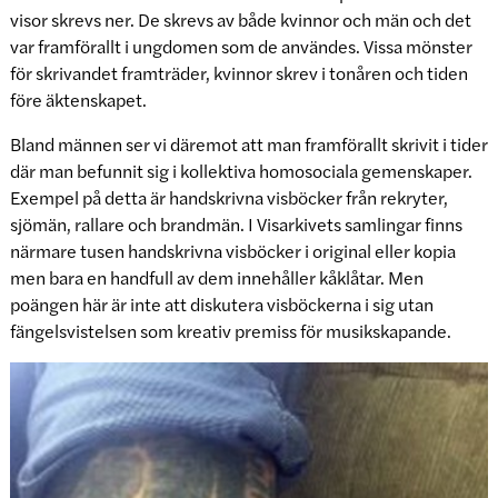
visor skrevs ner. De skrevs av både kvinnor och män och det
var framförallt i ungdomen som de användes. Vissa mönster
för skrivandet framträder, kvinnor skrev i tonåren och tiden
före äktenskapet.
Bland männen ser vi däremot att man framförallt skrivit i tider
där man befunnit sig i kollektiva homosociala gemenskaper.
Exempel på detta är handskrivna visböcker från rekryter,
sjömän, rallare och brandmän. I Visarkivets samlingar finns
närmare tusen handskrivna visböcker i original eller kopia
men bara en handfull av dem innehåller kåklåtar. Men
poängen här är inte att diskutera visböckerna i sig utan
fängelsvistelsen som kreativ premiss för musikskapande.